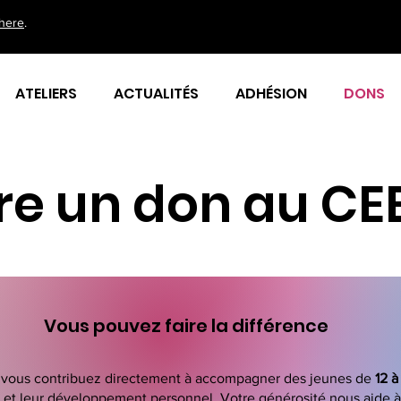
here
.
ATELIERS
ACTUALITÉS
ADHÉSION
DONS
re un don au CE
Vous pouvez faire la différence
, vous contribuez directement à accompagner des jeunes de
12 à
e et leur développement personnel. Votre générosité nous aide à 